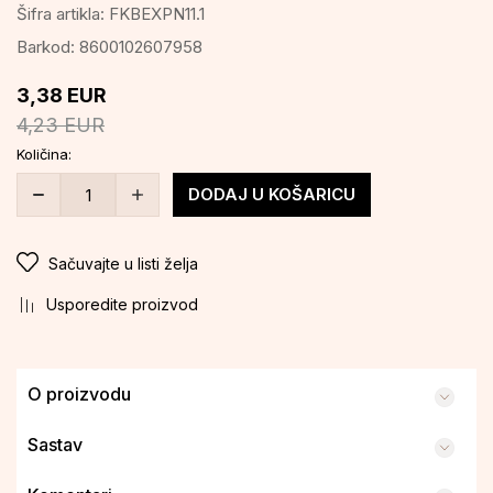
Šifra artikla:
FKBEXPN11.1
Barkod:
8600102607958
3,38
EUR
4,23
EUR
Količina:
DODAJ U KOŠARICU
Sačuvajte u listi želja
Usporedite proizvod
O proizvodu
Sastav