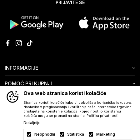
PRIJAVITE SE
INFORMACIJE
POMOĆ PRI KUPNJI
Ova web stranica koristi kolačiće
KORISNIČKI SERVIS
Stranica koristi kolačiće kako bi poboljšala korisničko iskustvo.
Nastavkom pregledavanja i korištenja naše internetske trgovine
pristajete na korištenje kolačića. Pojedinosti o korištenju
kolačića mogu se pronaći na stranici Politika privatnosti.
Detaljnije
Neophodni
Statistika
Marketing