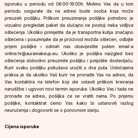
isporuku u periodu od 08:00-16:00h. Molimo Vas da u tom
periodu osigurate da na adresi bude osoba koja može
preuzeti pošiljku. Prilikom preuzimanja pošiljke potrebno je
vizualno pregledati paket da slučajno ne postoji neka vidljiva
oštećenja. Ukoliko primijetite da je transportna kutija značajno
oštećena i posumnjate da je proizvod možda oštećen, odbijte
prijem pošiljke i odmah nas obavijestite putem email-a
online.hr@auramakeup.eu
. Ukoliko je pošiljka naizgled bez
oštećenja slobodno preuzmite pošiljku i potpišite dostavljaču.
Kurir svaku pošiljku pokušava uručiti u dva puta. Uobičajena
praksa je da ukoliko Vaš kurir ne pronađe Vas na adresi, da
Vas kontaktira na telefon koji ste ostavili prilikom kreiranja
narudžbe i ugovori novi termin isporuke. Ukoliko Vas i tada ne
pronađe na adresi, pošiljka će se vratiti nama. Po prijemu
pošiljke, kontaktirat ćemo Vas kako bi ustanovili razlog
neuručenija i dogovoriti se o ponovnom slanju.
Cijena isporuke