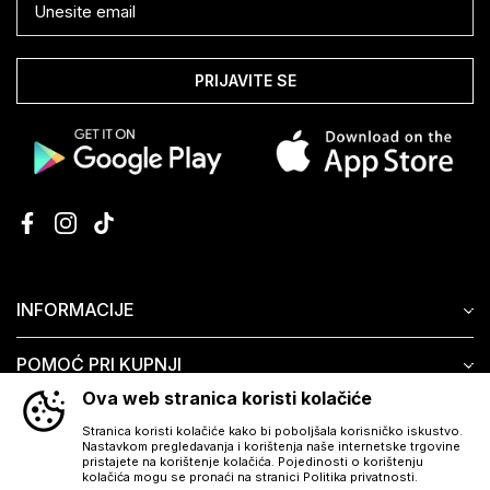
PRIJAVITE SE
INFORMACIJE
POMOĆ PRI KUPNJI
Ova web stranica koristi kolačiće
KORISNIČKI SERVIS
Stranica koristi kolačiće kako bi poboljšala korisničko iskustvo.
Nastavkom pregledavanja i korištenja naše internetske trgovine
pristajete na korištenje kolačića. Pojedinosti o korištenju
kolačića mogu se pronaći na stranici Politika privatnosti.