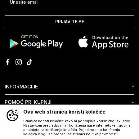
PRIJAVITE SE
INFORMACIJE
POMOĆ PRI KUPNJI
Ova web stranica koristi kolačiće
KORISNIČKI SERVIS
Stranica koristi kolačiće kako bi poboljšala korisničko iskustvo.
Nastavkom pregledavanja i korištenja naše internetske trgovine
pristajete na korištenje kolačića. Pojedinosti o korištenju
kolačića mogu se pronaći na stranici Politika privatnosti.