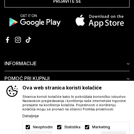
PRIJAVITE SE
INFORMACIJE
POMOĆ PRI KUPNJI
Ova web stranica koristi kolačiće
KORISNIČKI SERVIS
Stranica koristi kolačiće kako bi poboljšala korisničko iskustvo.
Nastavkom pregledavanja i korištenja naše internetske trgovine
pristajete na korištenje kolačića. Pojedinosti o korištenju
kolačića mogu se pronaći na stranici Politika privatnosti.
Detaljnije
Neophodni
Statistika
Marketing
Preuzmite besplatno Aura aplikaciju