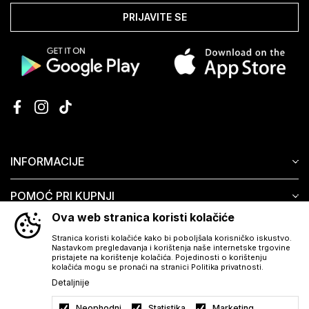
PRIJAVITE SE
INFORMACIJE
POMOĆ PRI KUPNJI
Ova web stranica koristi kolačiće
KORISNIČKI SERVIS
Stranica koristi kolačiće kako bi poboljšala korisničko iskustvo.
Nastavkom pregledavanja i korištenja naše internetske trgovine
pristajete na korištenje kolačića. Pojedinosti o korištenju
kolačića mogu se pronaći na stranici Politika privatnosti.
Detaljnije
Neophodni
Statistika
Marketing