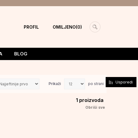
PROFIL
OMILJENO
0
A
BLOG
Usporedi
Prikaži
po strani
1
proizvoda
Obriši sve