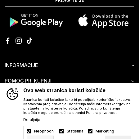
PRIJAVITE SE
INFORMACIJE
POMOĆ PRI KUPNJI
Ova web stranica koristi kolačiće
KORISNIČKI SERVIS
Stranica koristi kolačiće kako bi poboljšala korisničko iskustvo.
Nastavkom pregledavanja i korištenja naše internetske trgovine
pristajete na korištenje kolačića. Pojedinosti o korištenju
kolačića mogu se pronaći na stranici Politika privatnosti.
Detaljnije
Neophodni
Statistika
Marketing
Preuzmite besplatno Aura aplikaciju