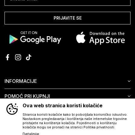
PRIJAVITE SE
INFORMACIJE
POMOĆ PRI KUPNJI
Ova web stranica koristi kolačiće
KORISNIČKI SERVIS
Stranica koristi kolačiće kako bi poboljšala korisničko iskustvo.
Nastavkom pregledavanja i korištenja naše internetske trgovine
pristajete na korištenje kolačića. Pojedinosti o korištenju
kolačića mogu se pronaći na stranici Politika privatnosti.
Detaljnije