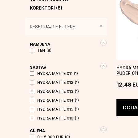
KOREKTORI
(8)
PRAHOVI
(14)
RUMENILA
(16)
RESETIRAJTE FILTERE
BRONZERI
(2)
ILUMINATORI
(5)
NAMJENA
TEN (8)
FIKSATOR
(3)
BAZA ZA SJENILO
(1)
SASTAV
HYDRA MA
MASKARE
(3)
PUDER 01
HYDRA MATTE 011 (1)
MIST
SJENILA
(6)
HYDRA MATTE 012 (1)
12,48
E
UMJETNE TREPAVICE
(21)
HYDRA MATTE 013 (1)
OLOVKE ZA OČI
(11)
HYDRA MATTE 014 (1)
EYELINERS
(4)
DODAJ
HYDRA MATTE 015 (1)
OBRVE
(14)
HYDRA MATTE 016 (1)
RUŽEVI
(28)
HYDRA MATTE 017 (1)
CIJENA
SJAJILA ZA USNE
(14)
HYDRA MATTE 018 (1)
0 - 5.000 EUR (8)