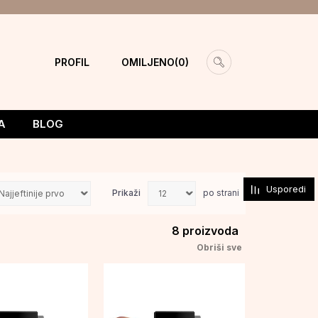
PROFIL
OMILJENO
0
A
BLOG
Usporedi
Prikaži
po strani
8
proizvoda
Obriši sve