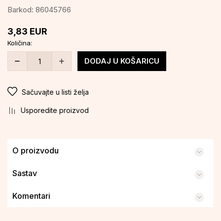
Barkod:
86045766
3,83
EUR
Količina:
DODAJ U KOŠARICU
Sačuvajte u listi želja
Usporedite proizvod
O proizvodu
Sastav
Komentari