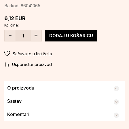
Barkod:
86041065
6,12
EUR
Količina:
DODAJ U KOŠARICU
Sačuvajte u listi želja
Usporedite proizvod
O proizvodu
Sastav
Komentari