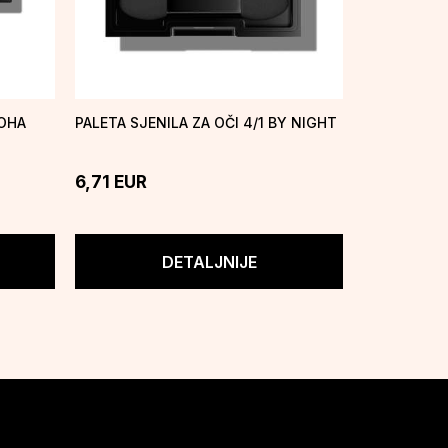
LOHA
PALETA SJENILA ZA OČI 4/1 BY NIGHT
PALETA SJE
6,71
EUR
6,71
EUR
DETALJNIJE