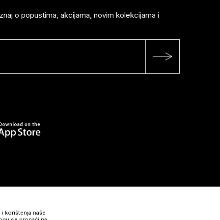
saznaj o popustima, akcijama, novim kolekcijama i
 i korištenja naše
mogu se pronaći na