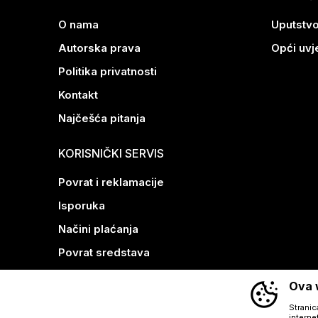
O nama
Uputstvo
Autorska prava
Opći uvj
Politika privatnosti
Kontakt
Najčešća pitanja
KORISNIČKI SERVIS
Povrat i reklamacije
Isporuka
Načini plaćanja
Povrat sredstava
Kako kupiti
Ova w
Stranic
interne