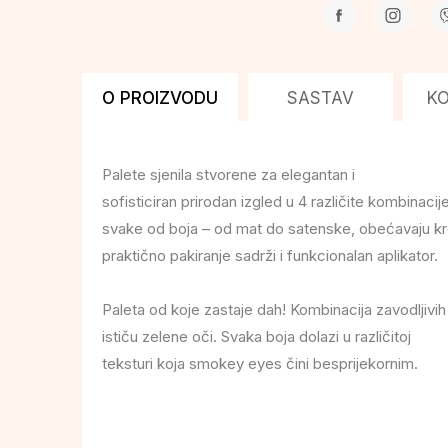
O PROIZVODU
SASTAV
K
Palete sjenila stvorene za elegantan i
sofisticiran prirodan izgled u 4 različite kombinacij
svake od boja – od mat do satenske, obećavaju kre
praktično pakiranje sadrži i funkcionalan aplikator.
Paleta od koje zastaje dah! Kombinacija zavodljivih 
ističu zelene oči. Svaka boja dolazi u različitoj
teksturi koja smokey eyes čini besprijekornim.