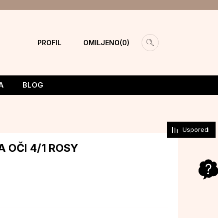
PROFIL
OMILJENO
0
A
BLOG
Usporedi
A OČI 4/1 ROSY