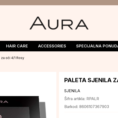
HAIR CARE
ACCESSORIES
SPECIJALNA PONUD
a za oči 4/1 Rosy
PALETA SJENILA Z
SJENILA
Šifra artikla:
RPALR
Barkod:
8606107367903