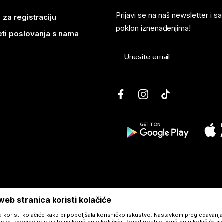
Prijavi se na naš newsletter i 
 za registraciju
poklon iznenađenjima!
eti poslovanja s nama
eb stranica koristi kolačiće
a koristi kolačiće kako bi poboljšala korisničko iskustvo. Nastavkom pregledavanja
tske trgovine pristajete na korištenje kolačića. Pojedinosti o korištenju kolačića 