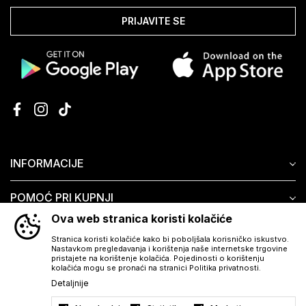
PRIJAVITE SE
INFORMACIJE
POMOĆ PRI KUPNJI
Ova web stranica koristi kolačiće
KORISNIČKI SERVIS
Stranica koristi kolačiće kako bi poboljšala korisničko iskustvo.
Nastavkom pregledavanja i korištenja naše internetske trgovine
pristajete na korištenje kolačića. Pojedinosti o korištenju
kolačića mogu se pronaći na stranici Politika privatnosti.
Detaljnije