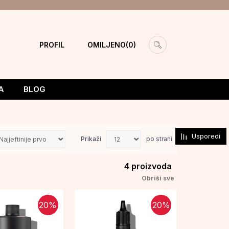
PROFIL
OMILJENO
0
A
BLOG
Usporedi
Prikaži
po strani
4
proizvoda
Obriši sve
20
%
20
%