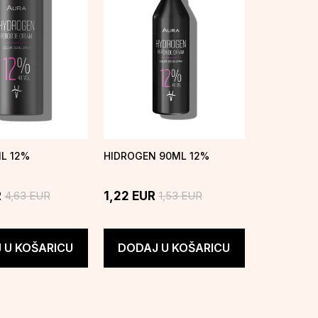
1L 12%
HIDROGEN 90ML 12%
4,63
EUR
1,53
EUR
R
1,22
EUR
 U KOŠARICU
DODAJ U KOŠARICU