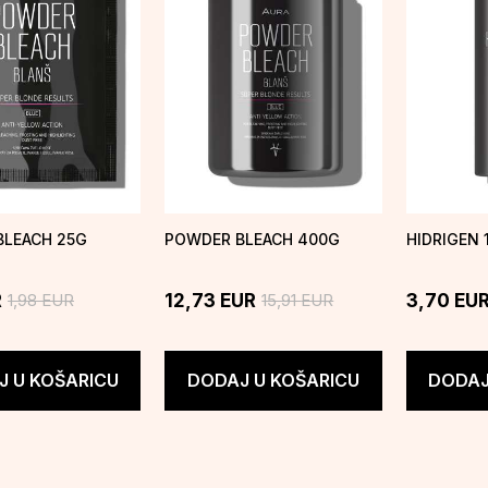
BLEACH 25G
POWDER BLEACH 400G
HIDRIGEN 
1,98
EUR
15,91
EUR
R
12,73
EUR
3,70
EU
 U KOŠARICU
DODAJ U KOŠARICU
DODAJ