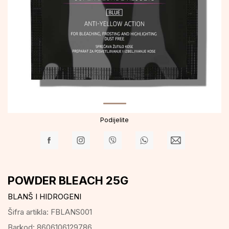
Podijelite
POWDER BLEACH 25G
BLANŠ I HIDROGENI
Šifra artikla:
FBLANS001
Barkod:
8606106129786