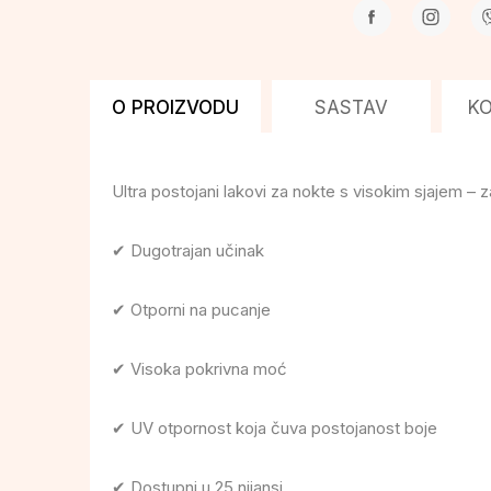
O PROIZVODU
SASTAV
K
Ultra postojani lakovi za nokte s visokim sjajem – z
✔ Dugotrajan učinak
✔ Otporni na pucanje
✔ Visoka pokrivna moć
✔ UV otpornost koja čuva postojanost boje
✔ Dostupni u 25 nijansi