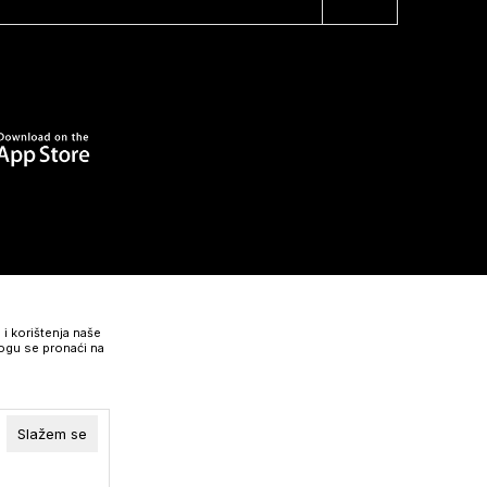
 i korištenja naše
mogu se pronaći na
Slažem se