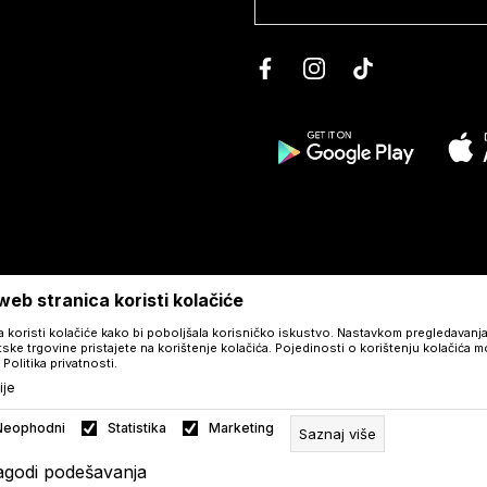
eb stranica koristi kolačiće
a koristi kolačiće kako bi poboljšala korisničko iskustvo. Nastavkom pregledavanja
tske trgovine pristajete na korištenje kolačića. Pojedinosti o korištenju kolačića 
 Politika privatnosti.
ije
Neophodni
Statistika
Marketing
Saznaj više
lagodi podešavanja
©2026
hr.auramakeup.eu
, Izrada
NB SOFT
. Sva prava zadržana.