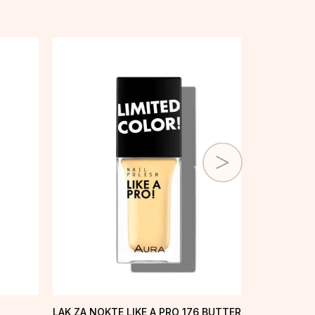
LAK ZA NOKTE LIKE A PRO 176 BUTTER
LAK ZA NOKT