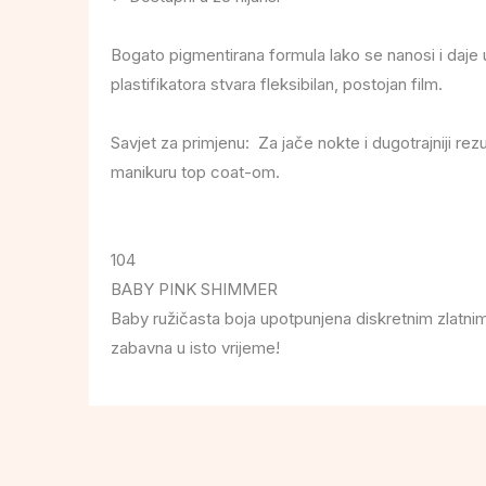
Bogato pigmentirana formula lako se nanosi i daje u
plastifikatora stvara fleksibilan, postojan film.
Savjet za primjenu: Za jače nokte i dugotrajniji rezu
manikuru top coat-om.
104
BABY PINK SHIMMER
Baby ružičasta boja upotpunjena diskretnim zlatn
zabavna u isto vrijeme!