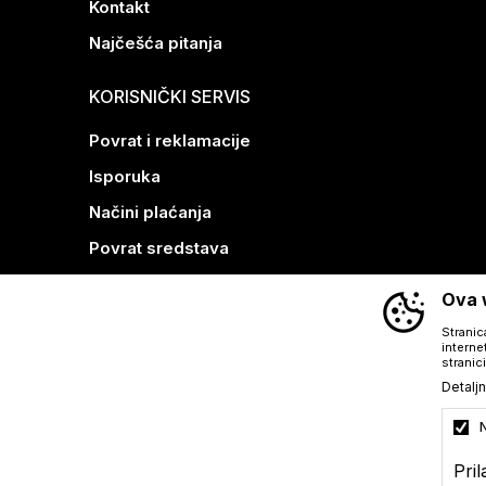
Kontakt
Najčešća pitanja
KORISNIČKI SERVIS
Povrat i reklamacije
Isporuka
Načini plaćanja
Povrat sredstava
Kako kupiti
Ova w
Stranic
interne
stranici
Detaljn
Pri