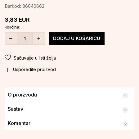
Barkod:
86040662
3,83
EUR
Količina:
DODAJ U KOŠARICU
Sačuvajte u listi želja
Usporedite proizvod
O proizvodu
Sastav
Komentari