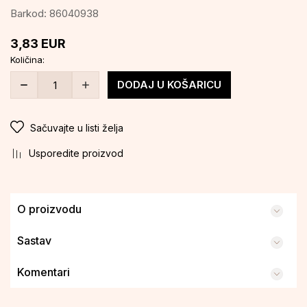
Barkod:
86040938
3,83
EUR
Količina:
DODAJ U KOŠARICU
Sačuvajte u listi želja
Usporedite proizvod
O proizvodu
Sastav
Komentari