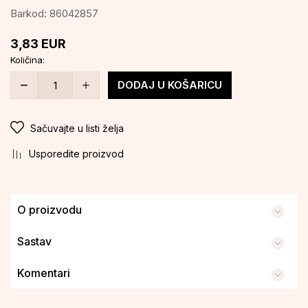
Barkod:
86042857
3,83
EUR
Količina:
DODAJ U KOŠARICU
Sačuvajte u listi želja
Usporedite proizvod
O proizvodu
Sastav
Komentari