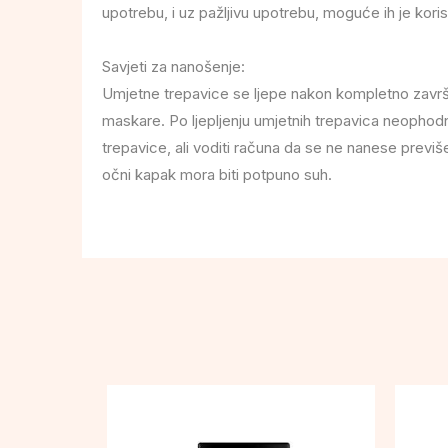
upotrebu, i uz pažljivu upotrebu, moguće ih je koristi
Savjeti za nanošenje:
Umjetne trepavice se ljepe nakon kompletno završe
maskare. Po ljepljenju umjetnih trepavica neophodn
trepavice, ali voditi računa da se ne nanese previše
očni kapak mora biti potpuno suh.