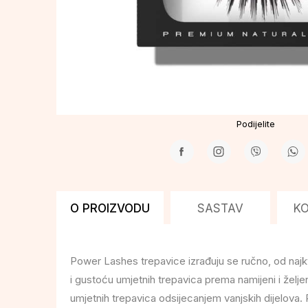
Podijelite
O PROIZVODU
SASTAV
K
Power Lashes trepavice izrađuju se ručno, od najkv
i gustoću umjetnih trepavica prema namijeni i želj
umjetnih trepavica odsijecanjem vanjskih dijelov