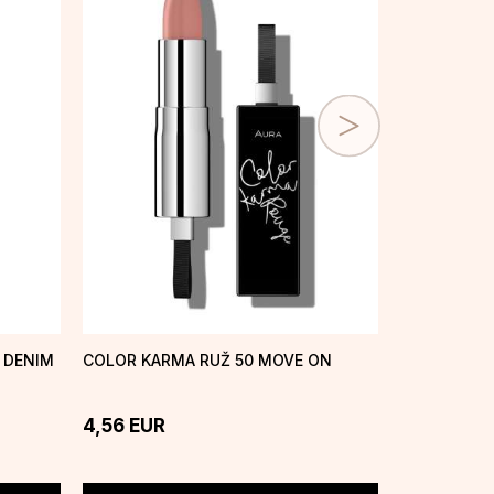
3 DENIM
COLOR KARMA RUŽ 50 MOVE ON
COLOR KAR
4,56
EUR
4,56
EUR