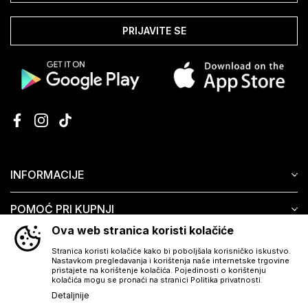
PRIJAVITE SE
INFORMACIJE
POMOĆ PRI KUPNJI
Ova web stranica koristi kolačiće
KORISNIČKI SERVIS
Stranica koristi kolačiće kako bi poboljšala korisničko iskustvo.
Nastavkom pregledavanja i korištenja naše internetske trgovine
pristajete na korištenje kolačića. Pojedinosti o korištenju
kolačića mogu se pronaći na stranici Politika privatnosti.
Detaljnije