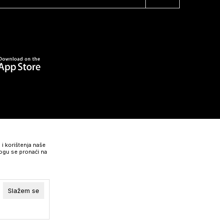
 i korištenja naše
mogu se pronaći na
Slažem se