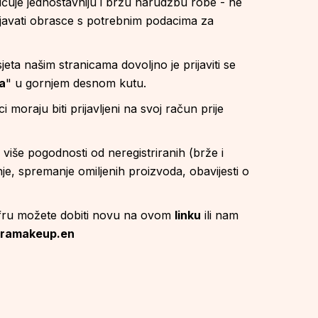
ćuje jednostavniju i bržu narudžbu robe - ne
njavati obrasce s potrebnim podacima za
ta našim stranicama dovoljno je prijaviti se
va
" u gornjem desnom kutu.
i moraju biti prijavljeni na svoj račun prije
u više pogodnosti od neregistriranih (brže i
je, spremanje omiljenih proizvoda, obavijesti o
šifru možete dobiti novu na ovom
linku
ili nam
uramakeup.en