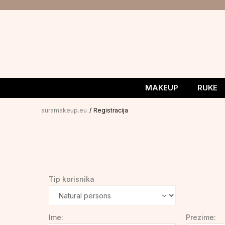
MAKEUP
RUKE
auramakeup.eu
Registracija
Tip korisnika
Ime:
Prezime: