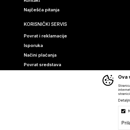
Kontakt
Najčešća pitanja
KORISNIČKI SERVIS
Povrat i reklamacije
Isporuka
Načini plaćanja
Povrat sredstava
Kako kupiti
Ova w
Stranic
interne
stranici
Detaljn
Pri