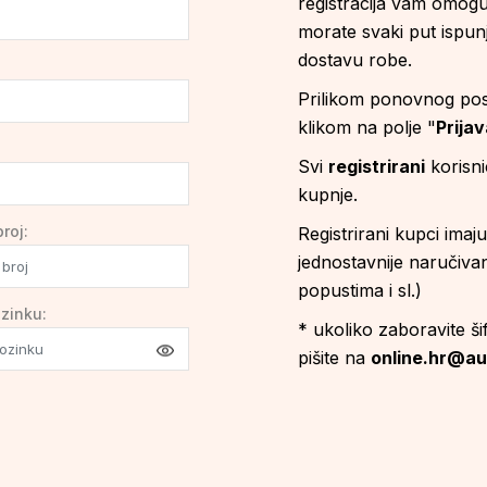
registracija vam omogu
morate svaki put ispu
dostavu robe.
Prilikom ponovnog posje
klikom na polje "
Prija
Svi
registrirani
korisnic
kupnje.
roj:
Registrirani kupci imaj
jednostavnije naručivan
popustima i sl.)
zinku:
* ukoliko zaboravite 
pišite na
online.hr@a