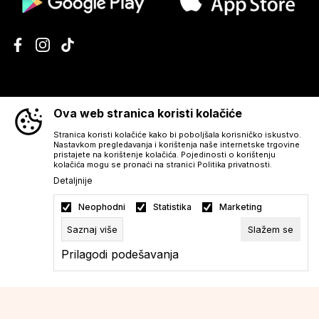
INFORMACIJE
Ova web stranica koristi kolačiće
POMOĆ PRI KUPNJI
Stranica koristi kolačiće kako bi poboljšala korisničko iskustvo.
Nastavkom pregledavanja i korištenja naše internetske trgovine
pristajete na korištenje kolačića. Pojedinosti o korištenju
kolačića mogu se pronaći na stranici Politika privatnosti.
KORISNIČKI SERVIS
Detaljnije
Neophodni
Statistika
Marketing
Preuzmite besplatno Aura aplikaciju
Saznaj više
Slažem se
Prilagodi podešavanja
Neophodni
Obavezni kolačići čine stranicu upotrebljivom
omogućavanjem osnovnih funkcija kao što su
navigacija stranicom i pristup zaštićenim
Statistika