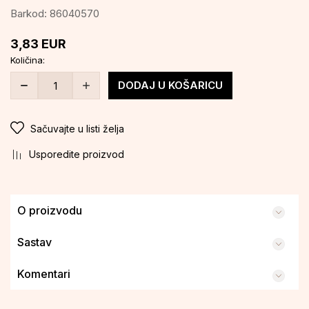
Barkod:
86040570
3,83
EUR
Količina:
DODAJ U KOŠARICU
Sačuvajte u listi želja
Usporedite proizvod
O proizvodu
Sastav
Komentari