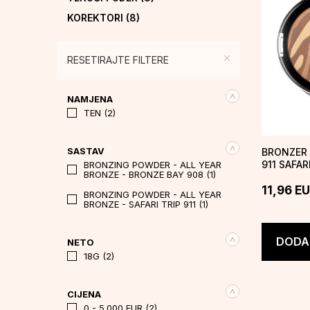
KOREKTORI
(8)
PRAHOVI
(14)
RUMENILA
(16)
RESETIRAJTE FILTERE
BRONZERI
(2)
ILUMINATORI
(5)
NAMJENA
TEN (2)
FIKSATOR
(3)
BAZA ZA SJENILO
(1)
SASTAV
BRONZER 
MASKARE
(3)
911 SAFAR
BRONZING POWDER - ALL YEAR
BRONZE - BRONZE BAY 908 (1)
SJENILA
(6)
11,96
EU
BRONZING POWDER - ALL YEAR
UMJETNE TREPAVICE
(21)
BRONZE - SAFARI TRIP 911 (1)
OLOVKE ZA OČI
(11)
EYELINERS
(4)
DODAJ
NETO
18G (2)
OBRVE
(14)
RUŽEVI
(28)
CIJENA
SJAJILA ZA USNE
(14)
0 - 5.000 EUR (2)