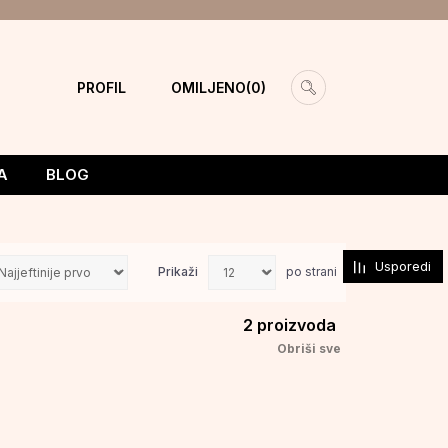
PROFIL
OMILJENO
0
A
BLOG
Usporedi
Prikaži
po strani
2
proizvoda
Obriši sve