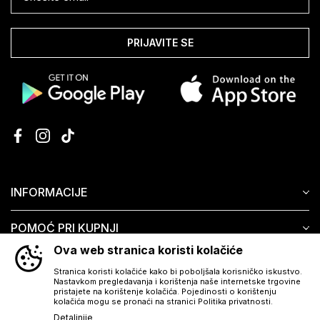
PRIJAVITE SE
INFORMACIJE
POMOĆ PRI KUPNJI
Ova web stranica koristi kolačiće
KORISNIČKI SERVIS
Stranica koristi kolačiće kako bi poboljšala korisničko iskustvo.
Nastavkom pregledavanja i korištenja naše internetske trgovine
pristajete na korištenje kolačića. Pojedinosti o korištenju
kolačića mogu se pronaći na stranici Politika privatnosti.
Detaljnije