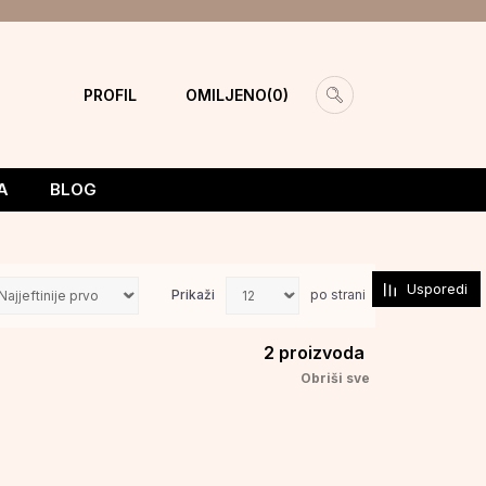
PROFIL
OMILJENO
0
A
BLOG
Usporedi
Prikaži
po strani
2
proizvoda
Obriši sve