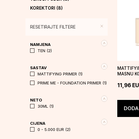
KOREKTORI
(8)
PRAHOVI
(14)
RUMENILA
(16)
RESETIRAJTE FILTERE
BRONZERI
(2)
ILUMINATORI
(5)
NAMJENA
TEN (2)
FIKSATOR
(3)
BAZA ZA SJENILO
(1)
SASTAV
MATTIFYI
MASKARE
(3)
MASNU KO
MATTIFYING PRIMER (1)
SJENILA
(6)
PRIME ME - FOUNDATION PRIMER (1)
11,96
EU
UMJETNE TREPAVICE
(21)
OLOVKE ZA OČI
(11)
NETO
30ML (1)
EYELINERS
(4)
DODAJ
OBRVE
(14)
CIJENA
RUŽEVI
(28)
0 - 5.000 EUR (2)
SJAJILA ZA USNE
(14)