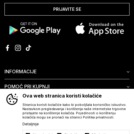
PRIJAVITE SE
INFORMACIJE
POMOĆ PRI KUPNJI
Ova web stranica koristi kolačiće
KORISNIČKI SERVIS
Stranica koristi kolačiće kako bi poboljšala korisničko iskustvo.
Nastavkom pregledavanja i korištenja naše internetske trgovine
pristajete na korištenje kolačića. Pojedinosti o korištenju
kolačića mogu se pronaći na stranici Politika privatnosti.
Detaljnije