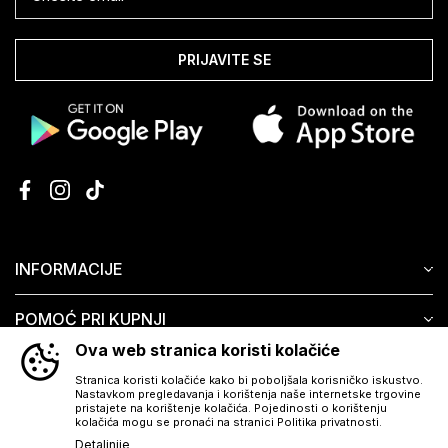
PRIJAVITE SE
INFORMACIJE
POMOĆ PRI KUPNJI
Ova web stranica koristi kolačiće
KORISNIČKI SERVIS
Stranica koristi kolačiće kako bi poboljšala korisničko iskustvo.
Nastavkom pregledavanja i korištenja naše internetske trgovine
pristajete na korištenje kolačića. Pojedinosti o korištenju
kolačića mogu se pronaći na stranici Politika privatnosti.
Detaljnije