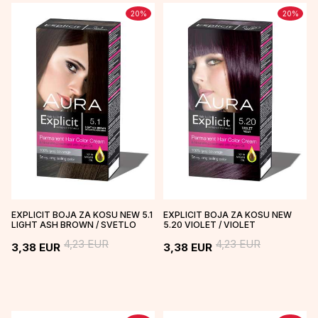
20
%
20
%
EXPLICIT BOJA ZA KOSU NEW 5.1
EXPLICIT BOJA ZA KOSU NEW
LIGHT ASH BROWN / SVETLO
5.20 VIOLET / VIOLET
PEPELJASTO SMEĐA
4,23
EUR
4,23
EUR
3,38
EUR
3,38
EUR