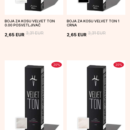
BOJA ZA KOSU VELVET TON
BOJA ZA KOSU VELVET TON 1
0.00 POSVETLJIVAČ
CRNA
3,31
EUR
3,31
EUR
2,65
EUR
2,65
EUR
20
%
20
%