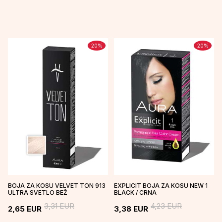
20
%
20
%
BOJA ZA KOSU VELVET TON 913
EXPLICIT BOJA ZA KOSU NEW 1
ULTRA SVETLO BEŽ
BLACK / CRNA
3,31
EUR
4,23
EUR
2,65
EUR
3,38
EUR