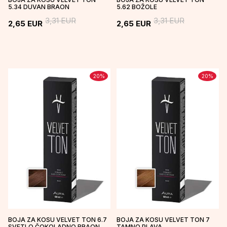
5.34 DUVAN BRAON
5.62 BOŽOLE
3,31
EUR
3,31
EUR
2,65
EUR
2,65
EUR
20
%
20
%
BOJA ZA KOSU VELVET TON 6.7
BOJA ZA KOSU VELVET TON 7
SVETLO ČOKOLADNO BRAON
TAMNO PLAVA