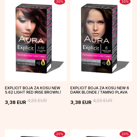
20
%
20
%
EXPLICIT BOJA ZA KOSU NEW
EXPLICIT BOJA ZA KOSU NEW 6
5.62 LIGHT RED IRISE BROWN /
DARK BLONDE / TAMNO PLAVA
BOŽOLE
4,23
EUR
4,23
EUR
3,38
EUR
3,38
EUR
20
%
20
%