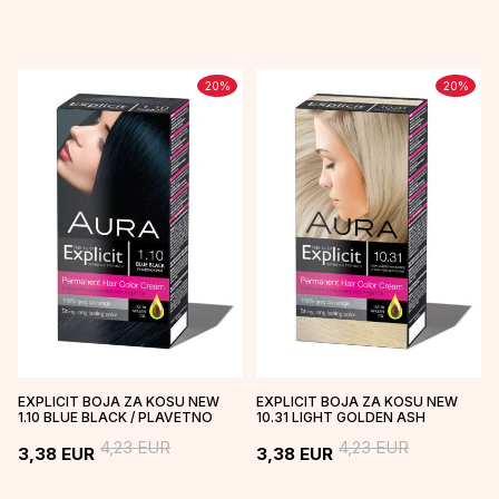
20
%
20
%
EXPLICIT BOJA ZA KOSU NEW
EXPLICIT BOJA ZA KOSU NEW
1.10 BLUE BLACK / PLAVETNO
10.31 LIGHT GOLDEN ASH
CRNA
BLONDE / ZLATNO PEPELJASTO
4,23
EUR
4,23
EUR
PLAV...
3,38
EUR
3,38
EUR