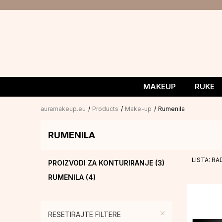
MAKEUP
RUKE
auramakeup.eu
Products
Make-up
Rumenila
RUMENILA
LISTA: R
PROIZVODI ZA KONTURIRANJE
(3)
RUMENILA
(4)
RESETIRAJTE FILTERE