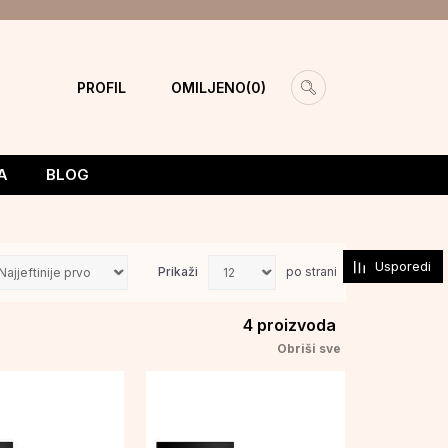
PROFIL
OMILJENO
0
A
BLOG
Usporedi
Prikaži
po strani
4
proizvoda
Obriši sve