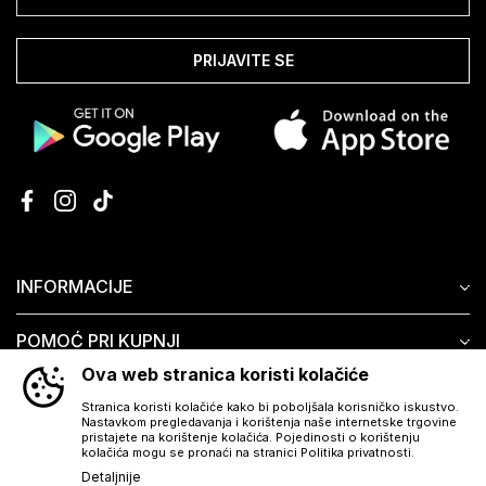
PRIJAVITE SE
INFORMACIJE
POMOĆ PRI KUPNJI
Ova web stranica koristi kolačiće
KORISNIČKI SERVIS
Stranica koristi kolačiće kako bi poboljšala korisničko iskustvo.
Nastavkom pregledavanja i korištenja naše internetske trgovine
pristajete na korištenje kolačića. Pojedinosti o korištenju
kolačića mogu se pronaći na stranici Politika privatnosti.
Detaljnije