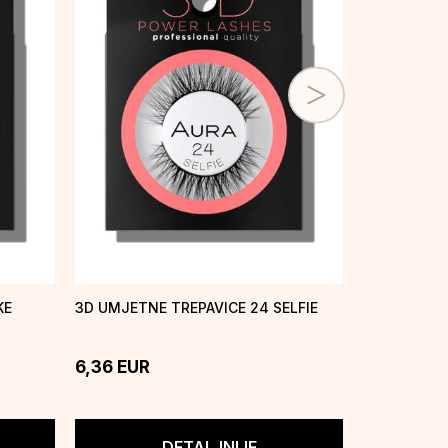
KE
3D UMJETNE TREPAVICE 24 SELFIE
UMJETNE T
LASHES 17 
6,36
EUR
6,03
EUR
DETALJNIJE