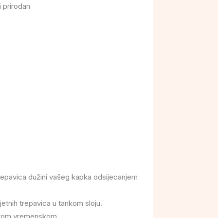
i prirodan
trepavica dužini vašeg kapka odsijecanjem
etnih trepavica u tankom sloju.
 U tom vremenskom