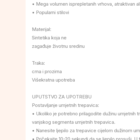
• Mega volumen isprepletanih vrhova, atraktivan al
• Popularni stilovi
Materijal:
Sintetika koja ne
zagađuje životnu sredinu
Traka:
crna i prozirna
Višekratna upotreba
UPUTSTVO ZA UPOTREBU
Postavljanje umjetnih trepavica:
• Ukoliko je potrebno prilagodite dužinu umjetnih 
vanjskog segmenta umjetnih trepavica.
• Nanesite ljepilo za trepavice cijelom dužinom umj
• Pričekajte 10-20 sekundi da se ljepilo prosuši.